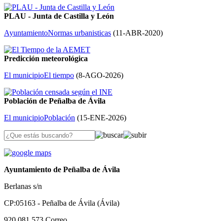
PLAU - Junta de Castilla y León
Ayuntamiento
Normas urbanisticas
(
11-ABR-2020
)
Predicción meteorológica
El municipio
El tiempo
(
8-AGO-2026
)
Población de Peñalba de Ávila
El municipio
Población
(
15-ENE-2026
)
Ayuntamiento de Peñalba de Ávila
Berlanas s/n
CP:05163 - Peñalba de Ávila (Ávila)
920 081 573
Correo