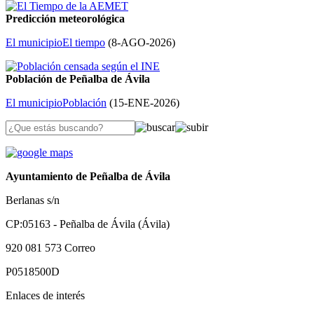
Predicción meteorológica
El municipio
El tiempo
(
8-AGO-2026
)
Población de Peñalba de Ávila
El municipio
Población
(
15-ENE-2026
)
Ayuntamiento de Peñalba de Ávila
Berlanas s/n
CP:05163 - Peñalba de Ávila (Ávila)
920 081 573
Correo
P0518500D
Enlaces de interés